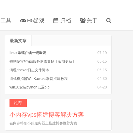
工具
H5游戏
归档
关于
最新文章
linux系统在线一键重装
07-19
特别便宜的vps服务器收集帖【长期更新】
05-15
清理docker日志文件脚本
05-15
街机模拟器WinKawaks联网搭建教程
04-30
win10安装python以及pip
04-28
安装完caddy以后 caddy: command not found
04-25
推荐
小内存vps搭建博客解决方案
在内存特别小的服务器上搭建博客推荐方案