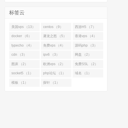
标签云
美国vps （13）
centos （9）
西游H5 （7）
docker （6）
屠龙之怒 （5）
香港vps （4）
typecho （4）
免费vps （4）
源码php （3）
cdn （3）
ipv6 （3）
网盘 （2）
图床 （2）
欧洲vps （2）
免费SSL （2）
socket5 （1）
php论坛 （1）
域名 （1）
模板 （1）
探针 （1）