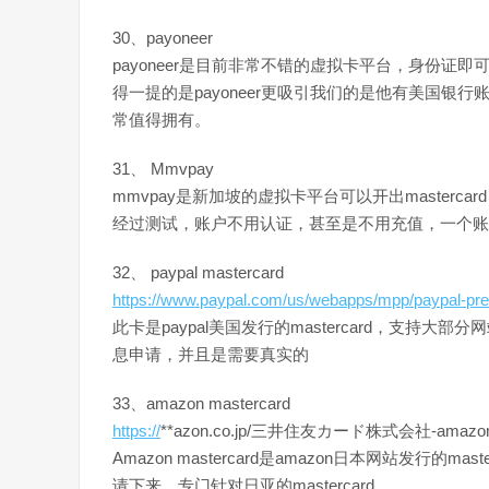
30、payoneer
payoneer是目前非常不错的虚拟卡平台，身份
得一提的是payoneer更吸引我们的是他有美国
常值得拥有。
31、 Mmvpay
mmvpay是新加坡的虚拟卡平台可以开出masterc
经过测试，账户不用认证，甚至是不用充值，一个账
32、 paypal mastercard
https://www.paypal.com/us/webapps/mpp/paypal-pre
此卡是paypal美国发行的mastercard，支
息申请，并且是需要真实的
33、amazon mastercard
https://
**azon.co.jp/三井住友カード株式会社-amazon-
Amazon mastercard是amazon日本网站发行
请下来，专门针对日亚的mastercard。