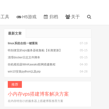
工具
H5游戏
归档
关于
最新文章
linux系统在线一键重装
07-19
特别便宜的vps服务器收集帖【长期更新】
05-15
清理docker日志文件脚本
05-15
街机模拟器WinKawaks联网搭建教程
04-30
win10安装python以及pip
04-28
安装完caddy以后 caddy: command not found
04-25
推荐
小内存vps搭建博客解决方案
在内存特别小的服务器上搭建博客推荐方案