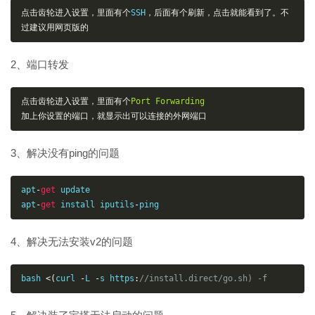
点击齿轮进入设置，里面有个
SSH
，后面有个刷新，点击就能看到了。不
过建议用网页版的
2、端口转发
点击齿轮进入设置，里面有个
Port
Forwarding
加上你设置的端口，就显示出可以连接的外网端口
3、解决没有ping的问题
apt
-
get
 update

apt
-
get
 install iputils
-
ping
4、解决无法安装v2的问题
bash 
<(
curl 
-
L 
-
s https
:
//install.direct/go.sh) -f