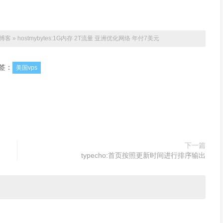
博客
»
hostmybytes:1G内存 2T流量 亚洲优化网络 年付7美元
签：
美国vps
下一篇
typecho:首页按照更新时间进行排序输出