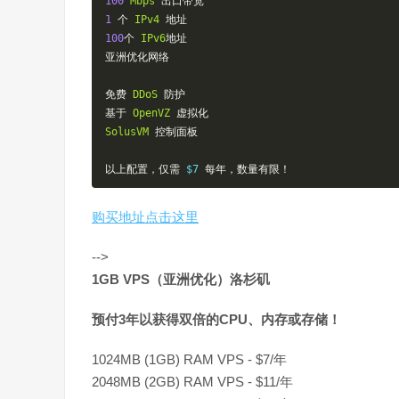
100
Mbps
出口带宽
1
个
IPv4
地址
100
个
IPv6
地址
亚洲优化网络
免费
DDoS
防护
基于
OpenVZ
虚拟化
SolusVM
控制面板
以上配置，仅需
 $7 
每年，数量有限！
购买地址点击这里
-->
1GB VPS（亚洲优化）洛杉矶
预付3年以获得双倍的CPU、内存或存储！
1024MB (1GB) RAM VPS - $7/年
2048MB (2GB) RAM VPS - $11/年