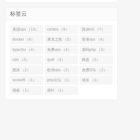
标签云
美国vps （13）
centos （9）
西游H5 （7）
docker （6）
屠龙之怒 （5）
香港vps （4）
typecho （4）
免费vps （4）
源码php （3）
cdn （3）
ipv6 （3）
网盘 （2）
图床 （2）
欧洲vps （2）
免费SSL （2）
socket5 （1）
php论坛 （1）
域名 （1）
模板 （1）
探针 （1）