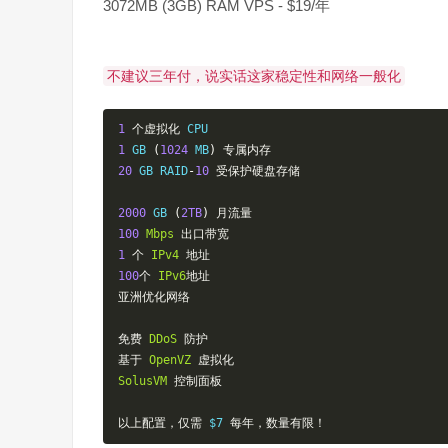
3072MB (3GB) RAM VPS - $19/年
不建议三年付，说实话这家稳定性和网络一般化
1
个虚拟化
1
 GB 
(
1024
 MB
)
专属内存
20
 GB RAID
-
10
受保护硬盘存储
2000
 GB 
(
2TB
)
月流量
100
Mbps
出口带宽
1
个
IPv4
地址
100
个
IPv6
地址
亚洲优化网络
免费
DDoS
防护
基于
OpenVZ
虚拟化
SolusVM
控制面板
以上配置，仅需
 $7 
每年，数量有限！