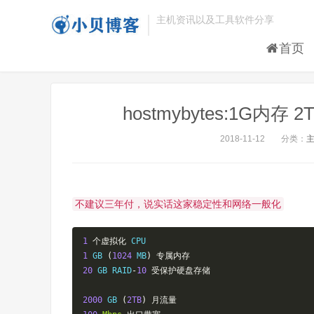
主机资讯以及工具软件分享
首页
hostmybytes:1G内
2018-11-12
分类：
不建议三年付，说实话这家稳定性和网络一般化
1
个虚拟化
1
 GB 
(
1024
 MB
)
专属内存
20
 GB RAID
-
10
受保护硬盘存储
2000
 GB 
(
2TB
)
月流量