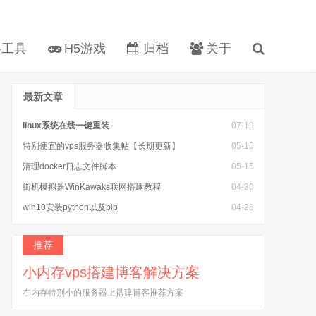
工具
H5游戏
归档
关于
最新文章
linux系统在线一键重装
07-19
特别便宜的vps服务器收集帖【长期更新】
05-15
清理docker日志文件脚本
05-15
街机模拟器WinKawaks联网搭建教程
04-30
win10安装python以及pip
04-28
安装完caddy以后 caddy: command not found
04-25
推荐
小内存vps搭建博客解决方案
在内存特别小的服务器上搭建博客推荐方案