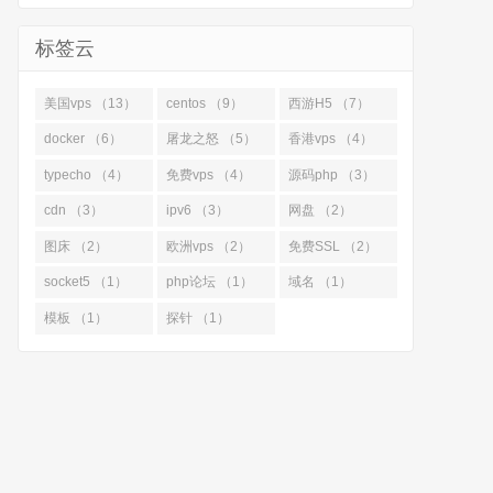
标签云
美国vps （13）
centos （9）
西游H5 （7）
docker （6）
屠龙之怒 （5）
香港vps （4）
typecho （4）
免费vps （4）
源码php （3）
cdn （3）
ipv6 （3）
网盘 （2）
图床 （2）
欧洲vps （2）
免费SSL （2）
socket5 （1）
php论坛 （1）
域名 （1）
模板 （1）
探针 （1）