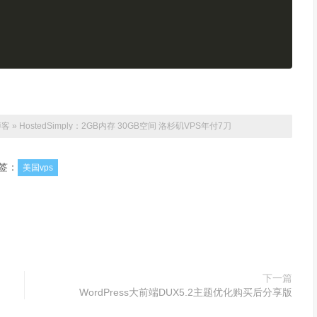
博客
»
HostedSimply：2GB内存 30GB空间 洛杉矶VPS年付7刀
签：
美国vps
下一篇
WordPress大前端DUX5.2主题优化购买后分享版