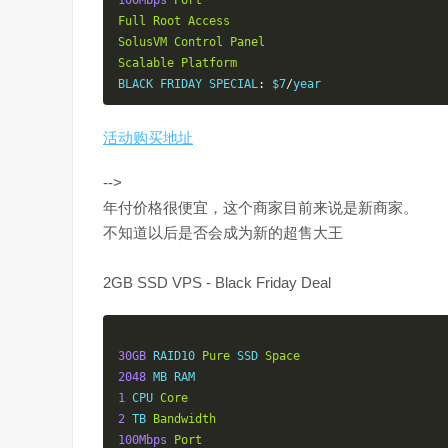
100Mbps
Port
Full
Root
Access
SolusVM
Control
Panel
Scalable
Platform
BLACK FRIDAY SPECIAL
:
 $7
/
year
活动购买地址
-->
年付价格很便宜，这个商家目前来说是新商家。
不知道以后是否会成为新的超售大王
2GB SSD VPS - Black Friday Deal
30GB
 RAID10 
Pure
 SSD 
Space
2048
1
 CPU 
Core
2
 TB 
Bandwidth
100Mbps
Port