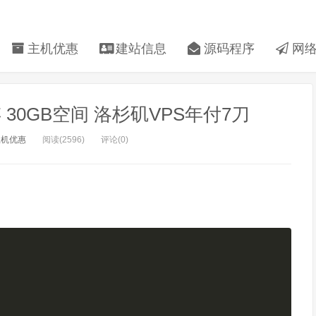
主机优惠
建站信息
源码程序
网络
内存 30GB空间 洛杉矶VPS年付7刀
主机优惠
阅读(2596)
评论(0)