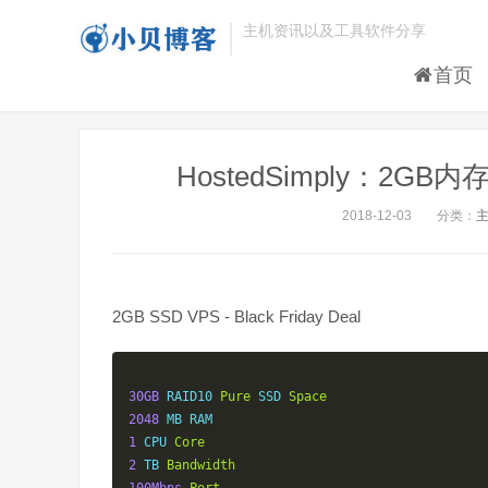
主机资讯以及工具软件分享
首页
HostedSimply：2GB
2018-12-03
分类：
2GB SSD VPS - Black Friday Deal
30GB
 RAID10 
Pure
 SSD 
Space
2048
1
 CPU 
Core
2
 TB 
Bandwidth