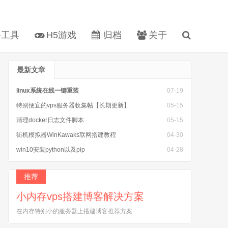
工具
H5游戏
归档
关于
最新文章
linux系统在线一键重装
07-19
特别便宜的vps服务器收集帖【长期更新】
05-15
清理docker日志文件脚本
05-15
街机模拟器WinKawaks联网搭建教程
04-30
win10安装python以及pip
04-28
安装完caddy以后 caddy: command not found
04-25
推荐
小内存vps搭建博客解决方案
在内存特别小的服务器上搭建博客推荐方案