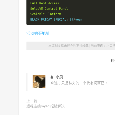
Full
Root
Access
SolusVM
Control
Panel
Scalable
Platform
BLACK FRIDAY SPECIAL
:
 $7
/
year
活动购买地址
本原创文章未经允许不得转载 | 当前页面：
小贝
标
小贝
奇迹，只是努力的一个代名词而已！
上一篇
远程连接mysql报错解决