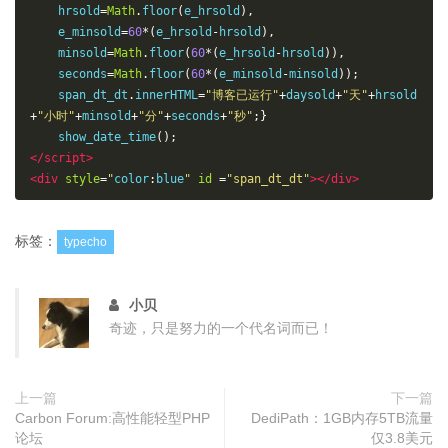
    hrsold
=
Math
.
floor
(
e_hrsold
),
    e_minsold
=
60
*(
e_hrsold
-
hrsold
),
    minsold
=
Math
.
floor
(
60
*(
e_hrsold
-
hrsold
)),
    seconds
=
Math
.
floor
(
60
*(
e_minsold
-
minsold
));
    span_dt_dt
.
innerHTML
=
"博客已运行"
+
daysold
+
"天"
+
hrsold
+
"小时"
+
minsold
+
"分"
+
seconds
+
"秒"
;}
    show_date_time
();
</script>
<div
style
=
"
color
:
blue
"
id
=
"span_dt_dt"
></div>
标签：
typecho
小贝
奇迹，只是努力的一个代名词而已！
上一篇
下一篇
Carbon Forum:高性能轻型PHP
DediPath：1GB内存5TB流量
论坛
仅3.8美元