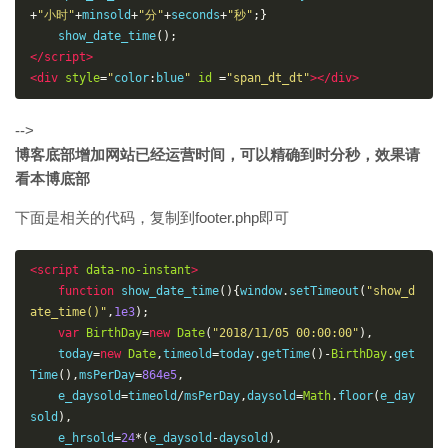
+
"小时"
+
minsold
+
"分"
+
seconds
+
"秒"
;}
    show_date_time
();
</script>
<div
style
=
"
color
:
blue
"
id
=
"span_dt_dt"
></div>
-->
博客底部增加网站已经运营时间，可以精确到时分秒，效果请
看本博底部
下面是相关的代码，复制到footer.php即可
<script
data-no-instant
>
function
 show_date_time
(){
window
.
setTimeout
(
"show_d
ate_time()"
,
1e3
);
var
BirthDay
=
new
Date
(
"2018/11/05 00:00:00"
),
    today
=
new
Date
,
timeold
=
today
.
getTime
()-
BirthDay
.
get
Time
(),
msPerDay
=
864e5
,
    e_daysold
=
timeold
/
msPerDay
,
daysold
=
Math
.
floor
(
e_day
sold
),
    e_hrsold
=
24
*(
e_daysold
-
daysold
),